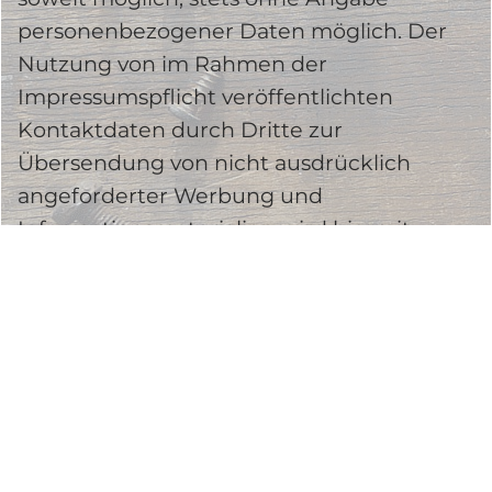
personenbezogener Daten möglich. Der
Nutzung von im Rahmen der
Impressumspflicht veröffentlichten
Kontaktdaten durch Dritte zur
Übersendung von nicht ausdrücklich
angeforderter Werbung und
Informationsmaterialien wird hiermit
ausdrücklich widersprochen. Die Betreiber
der Seiten behalten sich ausdrücklich
rechtliche Schritte im Falle der
unverlangten Zusendung von
Werbeinformationen, etwa durch Spam-
Mails, vor.