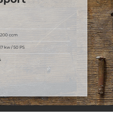
1200 ccm
37 kw / 50 PS
4